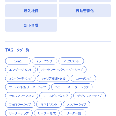
新入社員
行動習慣化
部下育成
TAG
｜タグ一覧
1on1
eラーニング
アセスメント
エンゲージメント
オーセンティックリーダーシップ
オンボーディング
キャリア開発・支援
コーチング
サーバント型リーダーシップ
シェアードリーダーシップ
セルフアフェアネス
チームビルディング
デジタルネイティブ
フォロワーシップ
マネジメント
メンバーシップ
リーダーシップ
リーダー育成
リーダー論