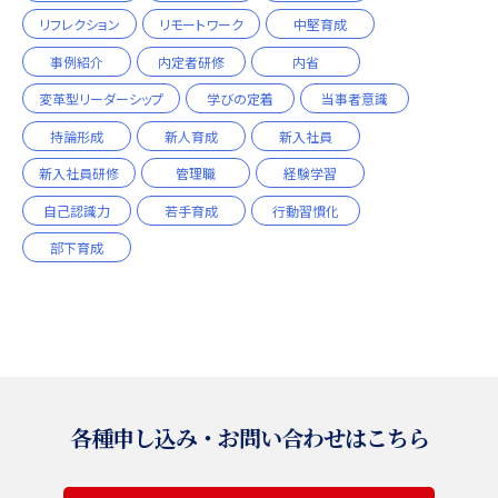
リフレクション
リモートワーク
中堅育成
事例紹介
内定者研修
内省
変革型リーダーシップ
学びの定着
当事者意識
持論形成
新人育成
新入社員
新入社員研修
管理職
経験学習
自己認識力
若手育成
行動習慣化
部下育成
各種申し込み・お問い合わせはこちら