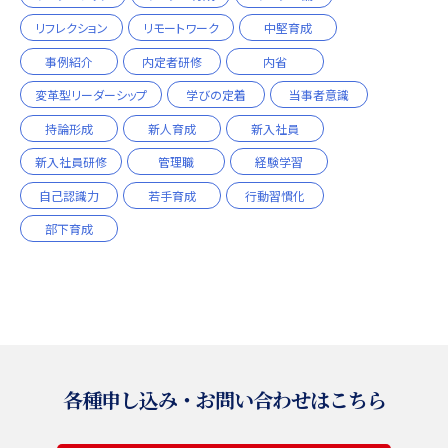
リフレクション
リモートワーク
中堅育成
事例紹介
内定者研修
内省
変革型リーダーシップ
学びの定着
当事者意識
持論形成
新人育成
新入社員
新入社員研修
管理職
経験学習
自己認識力
若手育成
行動習慣化
部下育成
各種申し込み・お問い合わせはこちら