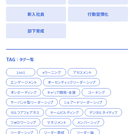
新入社員
行動習慣化
部下育成
TAG
｜タグ一覧
1on1
eラーニング
アセスメント
エンゲージメント
オーセンティックリーダーシップ
オンボーディング
キャリア開発・支援
コーチング
サーバント型リーダーシップ
シェアードリーダーシップ
セルフアフェアネス
チームビルディング
デジタルネイティブ
フォロワーシップ
マネジメント
メンバーシップ
リーダーシップ
リーダー育成
リーダー論