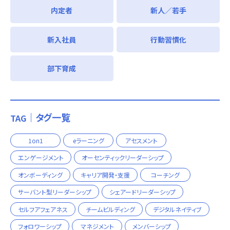
内定者
新人／若手
新入社員
行動習慣化
部下育成
｜タグ一覧
TAG
1on1
eラーニング
アセスメント
エンゲージメント
オーセンティックリーダーシップ
オンボーディング
キャリア開発・支援
コーチング
サーバント型リーダーシップ
シェアードリーダーシップ
セルフアフェアネス
チームビルディング
デジタルネイティブ
フォロワーシップ
マネジメント
メンバーシップ