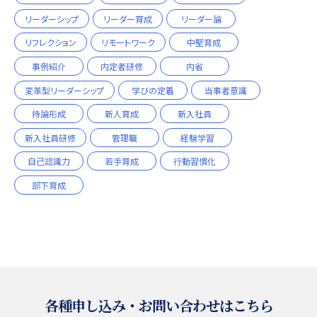
リーダーシップ
リーダー育成
リーダー論
リフレクション
リモートワーク
中堅育成
事例紹介
内定者研修
内省
変革型リーダーシップ
学びの定着
当事者意識
持論形成
新人育成
新入社員
新入社員研修
管理職
経験学習
自己認識力
若手育成
行動習慣化
部下育成
各種申し込み・お問い合わせはこちら